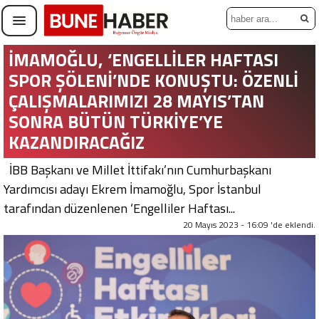
İMAMOĞLU, ‘ENGELLİLER HAFTASI
SPOR ŞÖLENİ’NDE KONUŞTU: ÖZENLİ
ÇALIŞMALARIMIZI 28 MAYIS’TAN
SONRA BÜTÜN TÜRKİYE’YE
KAZANDIRACAĞIZ
İBB Başkanı ve Millet İttifakı’nın Cumhurbaşkanı
Yardımcısı adayı Ekrem İmamoğlu, Spor İstanbul
tarafından düzenlenen ‘Engelliler Haftası...
20 Mayıs 2023 - 16:09 'de eklendi.