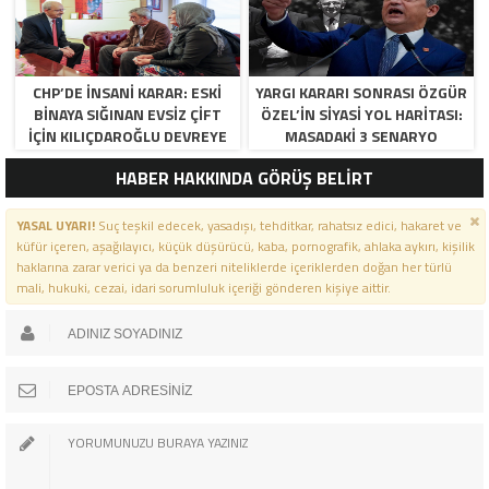
CHP’DE İNSANI KARAR: ESKI
YARGI KARARI SONRASI ÖZGÜR
BINAYA SIĞINAN EVSIZ ÇIFT
ÖZEL’IN SIYASI YOL HARITASI:
İÇIN KILIÇDAROĞLU DEVREYE
MASADAKI 3 SENARYO
GIRDI!
HABER HAKKINDA GÖRÜŞ BELİRT
YASAL UYARI!
Suç teşkil edecek, yasadışı, tehditkar, rahatsız edici, hakaret ve
küfür içeren, aşağılayıcı, küçük düşürücü, kaba, pornografik, ahlaka aykırı, kişilik
haklarına zarar verici ya da benzeri niteliklerde içeriklerden doğan her türlü
mali, hukuki, cezai, idari sorumluluk içeriği gönderen kişiye aittir.