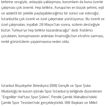
birbirine sevgiyle, anlayışla yaklaşması, kurumların da buna özenle
çalışması çok önemli. Hep birlikte, Avrupa’nın en büyük şehrini, eşit
ve adaletli bir şekilde paylaşabileceğimiz bir süreci var edeceğiz.
İstanbul’da çok özenli ve özel çalışmalar yürütüyoruz. Bu özenli ve
özel çalışmaları, inşallah 28 Mayıs’tan sonra, sizlerin desteğiyle
bütün Türkiye’ye hep birlikte kazandıracağız” dedi. Katılımcı
çocukların, konuşmasının ardından İmamoğlu’nun etrafını sarması,
renkli görüntülerin yaşanmasına neden oldu.
İstanbul Büyükşehir Belediyesi (İBB) Gençlik ve Spor Şube
Müdürlüğü ile kurum iştiraki Spor İstanbul iş birliğinde düzenlenen
“Engelliler Haftası Spor Şöleni”, Pendik Çamlık Mahallesi’ndeki
Çamlık Spor Tesisleri’nde gerçekleştirildi. İBB Başkanı ve Millet