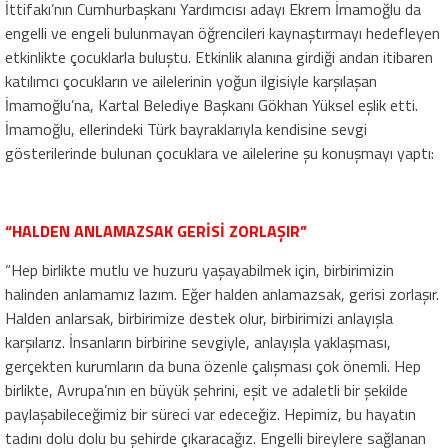
İttifakı’nın Cumhurbaşkanı Yardımcısı adayı Ekrem İmamoğlu da
engelli ve engeli bulunmayan öğrencileri kaynaştırmayı hedefleyen
etkinlikte çocuklarla buluştu. Etkinlik alanına girdiği andan itibaren
katılımcı çocukların ve ailelerinin yoğun ilgisiyle karşılaşan
İmamoğlu’na, Kartal Belediye Başkanı Gökhan Yüksel eşlik etti.
İmamoğlu, ellerindeki Türk bayraklarıyla kendisine sevgi
gösterilerinde bulunan çocuklara ve ailelerine şu konuşmayı yaptı:
“HALDEN ANLAMAZSAK GERİSİ ZORLAŞIR”
“Hep birlikte mutlu ve huzuru yaşayabilmek için, birbirimizin
halinden anlamamız lazım. Eğer halden anlamazsak, gerisi zorlaşır.
Halden anlarsak, birbirimize destek olur, birbirimizi anlayışla
karşılarız. İnsanların birbirine sevgiyle, anlayışla yaklaşması,
gerçekten kurumların da buna özenle çalışması çok önemli. Hep
birlikte, Avrupa’nın en büyük şehrini, eşit ve adaletli bir şekilde
paylaşabileceğimiz bir süreci var edeceğiz. Hepimiz, bu hayatın
tadını dolu dolu bu şehirde çıkaracağız. Engelli bireylere sağlanan