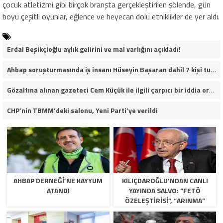
çocuk atletizmi gibi birçok branşta gerçekleştirilen şölende, gün
boyu çeşitli oyunlar, eğlence ve heyecan dolu etniklikler de yer aldı.
Erdal Beşikçioğlu aylık gelirini ve mal varlığını açıkladı!
Ahbap soruşturmasında iş insanı Hüseyin Başaran dahil 7 kişi tutuklandı.
Gözaltına alınan gazeteci Cem Küçük ile ilgili çarpıcı bir iddia ortaya atıldı.
CHP’nin TBMM’deki salonu, Yeni Parti’ye verildi
AHBAP DERNEĞI’NE KAYYUM
KILIÇDAROĞLU’NDAN CANLI
ATANDI
YAYINDA SALVO: “FETÖ
ÖZELEŞTIRISI”, “ARINMA”
RESTI VE KURULTAY TAKVIMI!