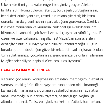
Ülkemizde 6 milyona yakın engelli bireyimiz yaşıyor. Ailelerle
birlikte 20 milyonu buluyor. İşte biz, bu değerli yurttaşlarımızın,
kendi dertlerinin yanı sıra, resmi kurumların çıkarttığı bir kısım
sorunlarının da giderilmesinin şart olduğunu görüyoruz. Özellikle
kurumsal zorlukların ve kurumsal farkındalığın eksikliklerini, biz
biliyoruz. İstanbul’da çok özenli ve özel çalışmalar yürütüyoruz. Bu
özenli ve özel çalışmaları, inşallah 28 Mayıs’tan sonra, sizlerin
desteğiyle bütün Türkiye’ye hep birlikte kazandıracağız. Bugün
burada sporun, dostluğun güzel bir rekabetin tadını çıkaracak olan
tüm evlatlarımıza, çocuklarımıza, gençlerimize ve onların ailelerine
iyi eğlenceler diliyor, hepinizi yürekten kucaklıyorum.”
HAVA ATIŞI İMAMOĞLU’NDAN
Katılımcı çocukların, konuşmasının ardından İmamoğlu’nun etrafını
sarması, renkli görüntülerin yaşanmasına neden oldu. İmamoğlu,
karma takımlar arasında oynanan basketbol maçının hava atışını
yaptı. İmamoğlu’nun etkinlik ziyareti, başladığı gibi yoğun ilgi
altında sona erdi. Tenis, voleybol, basketbol, futbol, badminton,