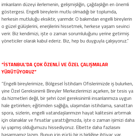
imkanların düzeyi ilerlemenin, gelişmişliğin, çağdaşlığın en önemli
göstergesi. Engelli bireylerin mutlu olmadığı bir toplumda,
herkesin mutluluğu eksiktir, yarımdır. O bakımdan engelli bireylerin
o güzel gülüşlerini, enerjilerini hissetmek, herkese yaşam sevinci
verir. Biz kendimizi, işte o zaman sorumluluğunu yerine getirmiş
yöneticiler olarak kabul ederiz. Biz, hep bu duyguyla çalışıyoruz.”
“İSTANBUL’DA ÇOK ÖZENLİ VE ÖZEL ÇALIŞMALAR
YÜRÜTÜYORUZ”
“Engelli bireylerimize, Bölgesel İstihdam Ofislerimizde iş bulurken,
yine Özel Gereksinimli Bireyler Merkezlerimizi açarken, bir tesis ya
da hizmetleri değil, bir şehri özel gereksinimli insanlarımıza uygun
hale getirirken; eğitimden sağlığa, ulaşımdan istihdama, sanattan
spora, sizlerin, engelli vatandaşlarımızın hayat kalitesini artırmak
için olanaklar ve fırsatlar yarattığımızda, işte o zaman işimizi daha
iyi yapmış olduğumuzu hissediyoruz. Elbette daha fazlasını
başarmamız lazım. Bunun için güçlü bir iş birliğine ihtiyaç var.