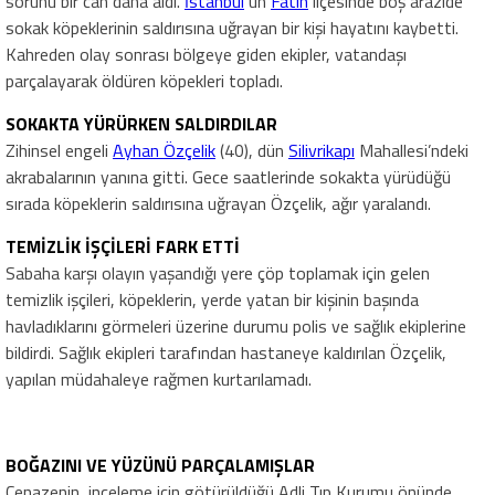
sorunu bir can daha aldı.
İstanbul
‘un
Fatih
ilçesinde boş arazide
sokak köpeklerinin saldırısına uğrayan bir kişi hayatını kaybetti.
Kahreden olay sonrası bölgeye giden ekipler, vatandaşı
parçalayarak öldüren köpekleri topladı.
SOKAKTA YÜRÜRKEN SALDIRDILAR
Zihinsel engeli
Ayhan Özçelik
(40), dün
Silivrikapı
Mahallesi’ndeki
akrabalarının yanına gitti. Gece saatlerinde sokakta yürüdüğü
sırada köpeklerin saldırısına uğrayan Özçelik, ağır yaralandı.
TEMİZLİK İŞÇİLERİ FARK ETTİ
Sabaha karşı olayın yaşandığı yere çöp toplamak için gelen
temizlik işçileri, köpeklerin, yerde yatan bir kişinin başında
havladıklarını görmeleri üzerine durumu polis ve sağlık ekiplerine
bildirdi. Sağlık ekipleri tarafından hastaneye kaldırılan Özçelik,
yapılan müdahaleye rağmen kurtarılamadı.
BOĞAZINI VE YÜZÜNÜ PARÇALAMIŞLAR
Cenazenin, inceleme için götürüldüğü Adli Tıp Kurumu önünde