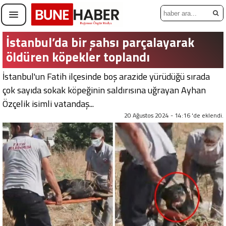
İstanbul’da bir şahsı parçalayarak
öldüren köpekler toplandı
İstanbul'un Fatih ilçesinde boş arazide yürüdüğü sırada
çok sayıda sokak köpeğinin saldırısına uğrayan Ayhan
Özçelik isimli vatandaş...
20 Ağustos 2024 - 14:16 'de eklendi.