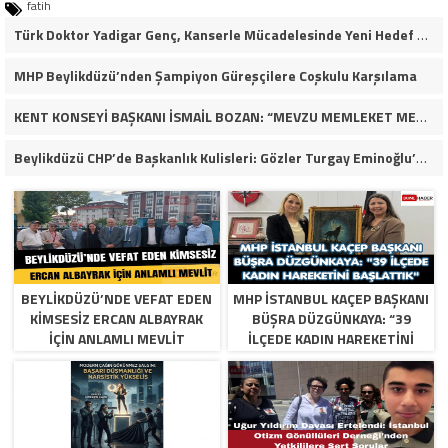
fatih
Türk Doktor Yadigar Genç, Kanserle Mücadelesinde Yeni Hedef Kanser Kök Hücreleri
MHP Beylikdüzü’nden Şampiyon Güreşçilere Coşkulu Karşılama
KENT KONSEYİ BAŞKANI İSMAİL BOZAN: “MEVZU MEMLEKET MESELESİ”
Beylikdüzü CHP’de Başkanlık Kulisleri: Gözler Turgay Eminoğlu’nda!
BEYLIKDÜZÜ’NDE VEFAT EDEN
MHP İSTANBUL KAÇEP BAŞKANI
KIMSESIZ ERCAN ALBAYRAK
BÜŞRA DÜZGÜNKAYA: “39
İÇIN ANLAMLI MEVLIT
İLÇEDE KADIN HAREKETINI
BAŞLATTIK”