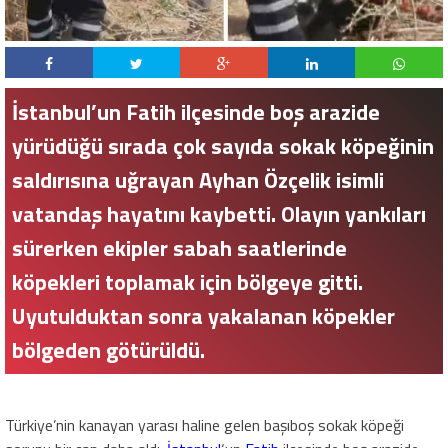
İstanbul’un Fatih ilçesinde boş arazide
yürüdüğü sırada çok sayıda sokak köpeğinin
saldırısına uğrayan Ayhan Özçelik isimli
vatandaş hayatını kaybetti. Olayın yankıları
sürerken ekipler sabah saatlerinde
köpekleri toplamak için bölgeye gitti.
Uyutulduktan sonra yakalanan köpekler
bölgeden götürüldü.
Türkiye’nin kanayan yarası haline gelen başıboş sokak köpeği