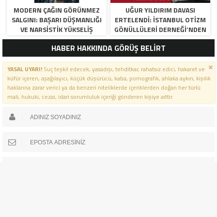
MODERN ÇAĞIN GÖRÜNMEZ
UĞUR YILDIRIM DAVASI
SALGINI: BAŞARI DÜŞMANLIĞI
ERTELENDI: İSTANBUL OTIZM
VE NARSISTIK YÜKSELIŞ
GÖNÜLLÜLERI DERNEĞI’NDEN
YETKILILERE SERT SORULAR
HABER HAKKINDA GÖRÜŞ BELİRT
YASAL UYARI!
Suç teşkil edecek, yasadışı, tehditkar, rahatsız edici, hakaret ve
küfür içeren, aşağılayıcı, küçük düşürücü, kaba, pornografik, ahlaka aykırı, kişilik
haklarına zarar verici ya da benzeri niteliklerde içeriklerden doğan her türlü
mali, hukuki, cezai, idari sorumluluk içeriği gönderen kişiye aittir.
YORUMUNU GÖNDER