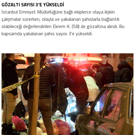
GÖZALTI SAYISI 3’E YÜKSELDİ
İstanbul Emniyet Müdürlüğüne bağlı ekiplerce olaya ilişkin
çalışmalar sürerken, olayla ve yakalanan şahıslarla bağlantılı
olabileceği değerlendirilen Ekrem K. (58) de gözaltına alındı. Bu
kapsamda yakalanan şahıs sayısı 3’e yükseldi.