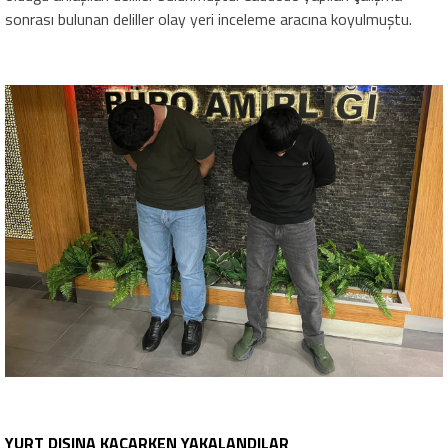
sonrası bulunan deliller olay yeri inceleme aracına koyulmuştu.
YURT DIŞINA KAÇARKEN YAKALANDILAR