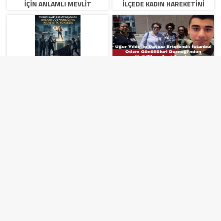
İÇIN ANLAMLI MEVLIT
İLÇEDE KADIN HAREKETINI
BAŞLATTIK”
MODERN ÇAĞIN GÖRÜNMEZ
UĞUR YILDIRIM DAVASI
SALGINI: BAŞARI DÜŞMANLIĞI
ERTELENDI: İSTANBUL OTIZM
VE NARSISTIK YÜKSELIŞ
GÖNÜLLÜLERI DERNEĞI’NDEN
YETKILILERE SERT SORULAR
HABER HAKKINDA GÖRÜŞ BELİRT
YASAL UYARI!
Suç teşkil edecek, yasadışı, tehditkar, rahatsız edici, hakaret ve
küfür içeren, aşağılayıcı, küçük düşürücü, kaba, pornografik, ahlaka aykırı, kişilik
haklarına zarar verici ya da benzeri niteliklerde içeriklerden doğan her türlü
mali, hukuki, cezai, idari sorumluluk içeriği gönderen kişiye aittir.