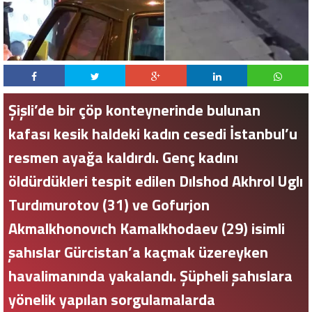
Şişli’de bir çöp konteynerinde bulunan
kafası kesik haldeki kadın cesedi İstanbul’u
resmen ayağa kaldırdı. Genç kadını
öldürdükleri tespit edilen Dılshod Akhrol Uglı
Turdımurotov (31) ve Gofurjon
Akmalkhonovıch Kamalkhodaev (29) isimli
şahıslar Gürcistan’a kaçmak üzereyken
havalimanında yakalandı. Şüpheli şahıslara
yönelik yapılan sorgulamalarda