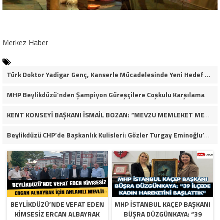
Merkez Haber
Türk Doktor Yadigar Genç, Kanserle Mücadelesinde Yeni Hedef Kanser Kök Hücreleri
MHP Beylikdüzü’nden Şampiyon Güreşçilere Coşkulu Karşılama
KENT KONSEYİ BAŞKANI İSMAİL BOZAN: “MEVZU MEMLEKET MESELESİ”
Beylikdüzü CHP’de Başkanlık Kulisleri: Gözler Turgay Eminoğlu’nda!
BEYLIKDÜZÜ’NDE VEFAT EDEN
MHP İSTANBUL KAÇEP BAŞKANI
KIMSESIZ ERCAN ALBAYRAK
BÜŞRA DÜZGÜNKAYA: “39