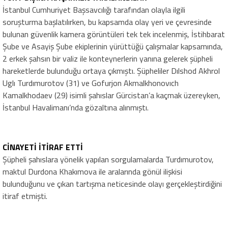
İstanbul Cumhuriyet Başsavcılığı tarafından olayla ilgili
soruşturma başlatılırken, bu kapsamda olay yeri ve çevresinde
bulunan güvenlik kamera görüntüleri tek tek incelenmiş, İstihbarat
Şube ve Asayiş Şube ekiplerinin yürüttüğü çalışmalar kapsamında,
2 erkek şahsın bir valiz ile konteynerlerin yanına gelerek şüpheli
hareketlerde bulunduğu ortaya çıkmıştı. Şüpheliler Dılshod Akhrol
Uglı Turdımurotov (31) ve Gofurjon Akmalkhonovıch
Kamalkhodaev (29) isimli şahıslar Gürcistan’a kaçmak üzereyken,
İstanbul Havalimanı’nda gözaltına alınmıştı.
CİNAYETİ İTİRAF ETTİ
Şüpheli şahıslara yönelik yapılan sorgulamalarda Turdımurotov,
maktul Durdona Khakımova ile aralarında gönül ilişkisi
bulunduğunu ve çıkan tartışma neticesinde olayı gerçekleştirdiğini
itiraf etmişti.