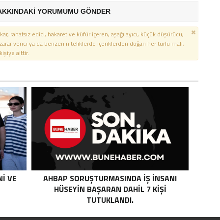
AKKINDAKİ YORUMUMU GÖNDER
kar, rahatsız edici, hakaret ve küfür içeren, aşağılayıcı, küçük düşürücü,
 zarar verici ya da benzeri niteliklerde içeriklerden doğan her türlü mali,
şiye aittir.
NI VE
AHBAP SORUŞTURMASINDA IŞ INSANI
HÜSEYIN BAŞARAN DAHIL 7 KIŞI
TUTUKLANDI.