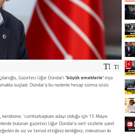
çdaroğlu, Gazeteci Uğur Dündar’ı
‘büyük emeklerle’
inşa
lışmakla suçladı. Dündar’a bu nedenle hesap sorma sözü
, kendisine; ‘cumhurbaşkanı adayı olduğu için 15 Mayıs
tirilerde bulunan gazeteci Uğur Dündar’a sert sözlerle yanıt
erleri ile siz ve temsil ettiğiniz kimliğiniz, mıknatısın iki