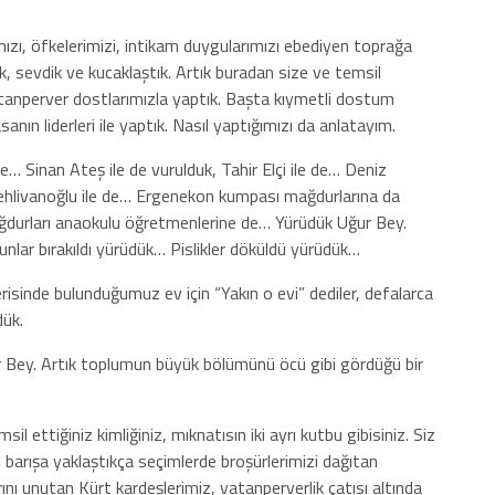
zı, öfkelerimizi, intikam duygularımızı ebediyen toprağa
ik, sevdik ve kucaklaştık. Artık buradan size ve temsil
tanperver dostlarımızla yaptık. Başta kıymetli dostum
nın liderleri ile yaptık. Nasıl yaptığımızı da anlatayım.
de… Sinan Ateş ile de vurulduk, Tahir Elçi ile de… Deniz
ehlivanoğlu ile de… Ergenekon kumpası mağdurlarına da
durları anaokulu öğretmenlerine de… Yürüdük Uğur Bey.
unlar bırakıldı yürüdük… Pislikler döküldü yürüdük…
içerisinde bulunduğumuz ev için “Yakın o evi” dediler, defalarca
dük.
r Bey. Artık toplumun büyük bölümünü öcü gibi gördüğü bir
il ettiğiniz kimliğiniz, mıknatısın iki ayrı kutbu gibisiniz. Siz
barışa yaklaştıkça seçimlerde broşürlerimizi dağıtan
rını unutan Kürt kardeşlerimiz, vatanperverlik çatısı altında