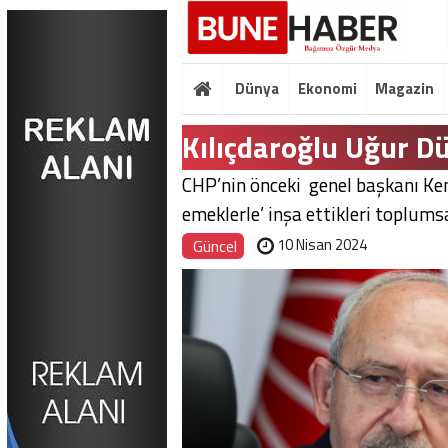
Dünya
Ekonomi
Magazin
Kılıçdaroğlu Uğur Dü
CHP’nin önceki genel başkanı Kem
emeklerle’ inşa ettikleri toplumsa
10 Nisan 2024
Güncel