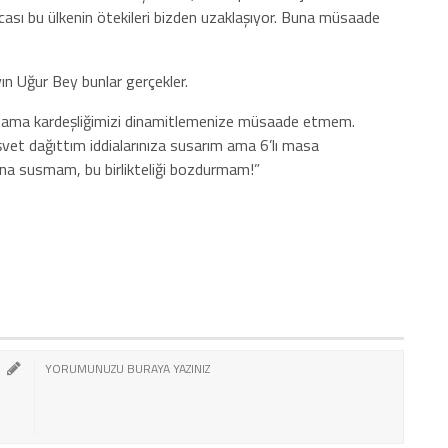
acası bu ülkenin ötekileri bizden uzaklaşıyor. Buna müsaade
ın Uğur Bey bunlar gerçekler.
iniz ama kardeşliğimizi dinamitlemenize müsaade etmem.
şvet dağıttım iddialarınıza susarım ama 6’lı masa
asına susmam, bu birlikteliği bozdurmam!”