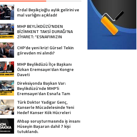
Erdal Beşikçioğlu aylık gelirini ve
mal varlığını açıkladı!
MHP BEYLİKDÜZÜ’NDEN
BİZİMKENT TAKSİ DURAĞI’NA
ZİYARET: “ESNAFIMIZIN
YANINDAYIZ”
CHP’de yeni kriz! Gürsel Tekin
görevden mi alındı?
MHP Beylikdüzü İlçe Başkanı
Özkan Eremsayın’dan Kongre
Daveti
Direksiyonda Başkan Var:
Beylikdüzü’nde MHP’li
Eremsayın’dan Esnafa Tam
Destek!
Türk Doktor Yadigar Genç,
Kanserle Mücadelesinde Yeni
Hedef Kanser Kök Hücreleri
Ahbap soruşturmasında iş insanı
Hüseyin Başaran dahil 7 kişi
tutuklandı.