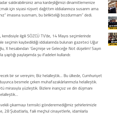
kadar saldırabilirsiniz ama kardeşliğimizi dinamitlemenize
ak için siyasi rüşvet dağıttım iddialarınıza susarım ama
dınız” imasına susmam, bu birlikteliği bozdurmam” dedi.
 kendisiyle ilgili SÖZCÜ TV’de, 14 Mayıs seçimlerinde
e seçimin kaybedildiği iddialarında bulunan gazeteci Uğur
aroğlu, X hesabından ‘Geçmişe ve Geleceğe Not düşelim! Sayın
yaptığı paylaşımda şu ifadeleri kullandı:
ecek bir sır vereyim; Biz helalleştik… Bu ülkede, Cumhuriyet
ı duyunca besmele çeken muhafazakârlarımızla helalleştik.
ü mirasıyla yüzleştik. Bizlere inançsız ve din düşmanı
elalleştik…
tvekili çıkarmayı temsilci gönderemediğimiz şehirlerimizle
e, 28 Şubatlarla, faili meçhul cinayetlerle, idamlarla