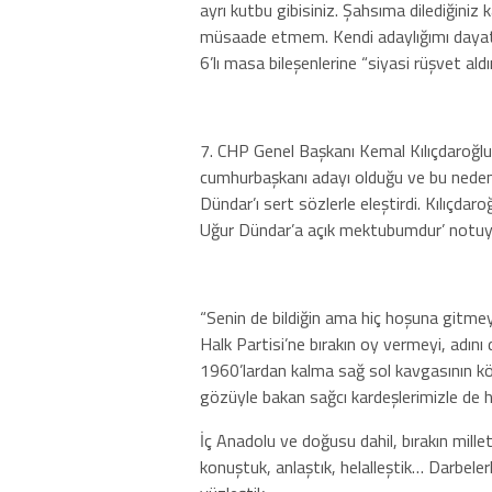
ayrı kutbu gibisiniz. Şahsıma dilediğiniz 
müsaade etmem. Kendi adaylığımı dayatm
6’lı masa bileşenlerine “siyasi rüşvet al
7. CHP Genel Başkanı Kemal Kılıçdaroğlu,
cumhurbaşkanı adayı olduğu ve bu nedenl
Dündar’ı sert sözlerle eleştirdi. Kılıçd
Uğur Dündar’a açık mektubumdur’ notuyla 
“Senin de bildiğin ama hiç hoşuna gitmey
Halk Partisi’ne bırakın oy vermeyi, adın
1960’lardan kalma sağ sol kavgasının köt
gözüyle bakan sağcı kardeşlerimizle de h
İç Anadolu ve doğusu dahil, bırakın mille
konuştuk, anlaştık, helalleştik… Darbelerl