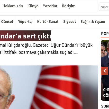
Hakkımızda
Künye
Yazarlar
İletişim
Güncel
Röportaj
Kültür Sanat
Siyaset
Sağlık & Yaşam
ndar’a sert çıktı
POP
al Kılıçdaroğlu, Gazeteci Uğur Dündar’ı ‘büyük
l ittifakı bozmaya çalışmakla suçladı....
A
CHP
ER
GÖ
ER
SON