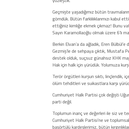
yüzleştik.
Geçmişte yaşadığımız bütün travmalarımı
gömdük. Bütün farklılıklarımızı kabul ett
ettiğiniz kimliğe ekmek çıkmaz! Bunu va
Sayın Karamollaoğlu olmak üzere 6’lı masa
Berkin Elvan’a da ağladık, Eren Bülbül’e 
Gezmiş’le de sehpaya çıktık, Mustafa P
destek olduk, suçsuz günahsız KHK mağ
Hak için halk için yürüdük. Yolumuza kurş
Terör örgütleri kurşun sıktı, linçlendik, 
ölüm tehditleri ve suikastlara karşı yürü
Cumhuriyet Halk Partisi çok değişti Uğu
parti değil.
Toplumun inanç ve değerleri ile siz ve tems
Cumhuriyet Halk Partisi’ne ve toplumsal 
başörtülü kardeşlerimiz, bütün kırgınlıkla