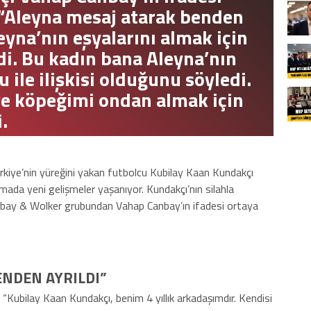
, “Aleyna mesaj atarak benden
leyna’nın eşyalarını almak için
ldi. Bu kadın bana Aleyna’nın
 ile ilişkisi olduğunu söyledi.
ve köpeğimi ondan almak için
.
kiye’nin yüreğini yakan futbolcu Kubilay Kaan Kundakçı
rmada yeni gelişmeler yaşanıyor. Kundakçı’nın silahla
anbay & Wolker grubundan Vahap Canbay’ın ifadesi ortaya
ENDEN AYRILDI”
 “Kubilay Kaan Kundakçı, benim 4 yıllık arkadaşımdır. Kendisi