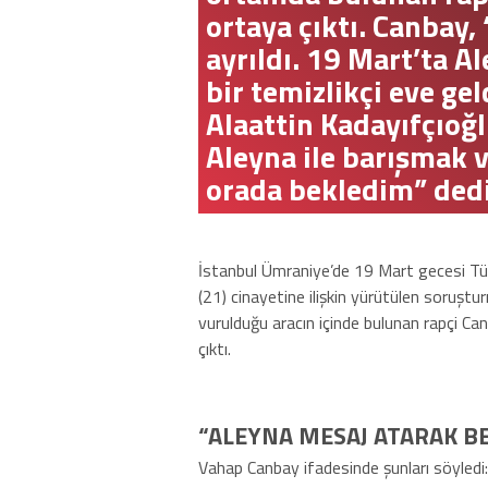
ortaya çıktı. Canbay
ayrıldı. 19 Mart’ta A
bir temizlikçi eve ge
Alaattin Kadayıfçıoğlu
Aleyna ile barışmak 
orada bekledim” dedi
İstanbul Ümraniye’de 19 Mart gecesi Tür
(21) cinayetine ilişkin yürütülen soruştu
vurulduğu aracın içinde bulunan rapçi C
çıktı.
“ALEYNA MESAJ ATARAK B
Vahap Canbay ifadesinde şunları söyledi: