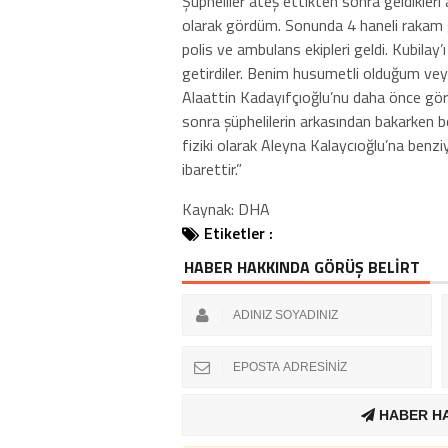
Şüpheliler ateş ettikten sonra geldikleri 
olarak gördüm. Sonunda 4 haneli rakam 
polis ve ambulans ekipleri geldi. Kubilay
getirdiler. Benim husumetli olduğum vey
Alaattin Kadayıfçıoğlu’nu daha önce gö
sonra şüphelilerin arkasından bakarken b
fiziki olarak Aleyna Kalaycıoğlu’na benzi
ibarettir.”
Kaynak: DHA
Etiketler :
HABER HAKKINDA GÖRÜŞ BELİRT
HABER H