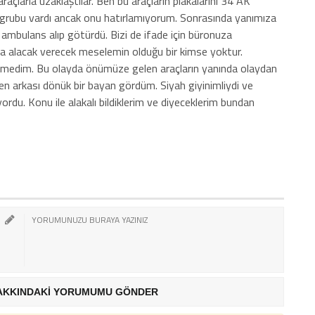
araçlarla uzaklaştılar. Ben bu araçların plakalarını 34 AK
grubu vardı ancak onu hatırlamıyorum. Sonrasında yanımıza
’ı ambulans alıp götürdü. Bizi de ifade için büronuza
a alacak verecek meselemin olduğu bir kimse yoktur.
rmedim. Bu olayda önümüze gelen araçların yanında olaydan
en arkası dönük bir bayan gördüm. Siyah giyinimliydi ve
yordu. Konu ile alakalı bildiklerim ve diyeceklerim bundan
AKKINDAKİ YORUMUMU GÖNDER