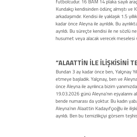
futbolcudur. 16 BAM 14 plaka sayılı araç
Kundakçı kendisinden ödünç almıştı ve Ku
arkadaşımdır. Kendisi ile yaklaşık 1.5 yıllı
kadar önce Aleyna ile ayrıldık. Bu ayrılı
ayrıldı. Bu süreçte kendisi ile ne sözlü 
husumet veya alacak verecek meselesi 
“ALAATTİN İLE İLİŞKİSİNİ
Bundan 3 ay kadar önce ben, Yalçınay Yı
etmeye başladık. Yalçınay, ben ve Aleyn
önce Aleyna ile ayrılınca bizim yanımızd
19.03.2026 günü Aleyna’nın eşyalarını al
bende numarası da yoktur. Bu kadın yaba
Aleyna’nın Alaattin Kadayıfçıoğlu ile ili
ayrıldı. Ben bu temizlikçiyi görsem teş