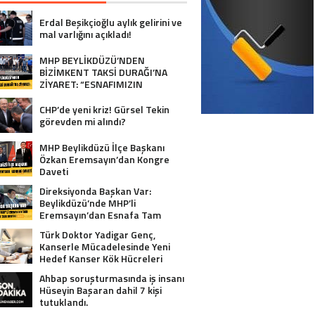
Erdal Beşikçioğlu aylık gelirini ve
mal varlığını açıkladı!
MHP BEYLİKDÜZÜ’NDEN
BİZİMKENT TAKSİ DURAĞI’NA
ZİYARET: “ESNAFIMIZIN
YANINDAYIZ”
CHP’de yeni kriz! Gürsel Tekin
görevden mi alındı?
MHP Beylikdüzü İlçe Başkanı
Özkan Eremsayın’dan Kongre
Daveti
Direksiyonda Başkan Var:
Beylikdüzü’nde MHP’li
Eremsayın’dan Esnafa Tam
Destek!
Türk Doktor Yadigar Genç,
Kanserle Mücadelesinde Yeni
Hedef Kanser Kök Hücreleri
Ahbap soruşturmasında iş insanı
Hüseyin Başaran dahil 7 kişi
tutuklandı.