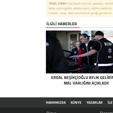
YASAL UYARI!
Suç teşkil edecek, yasadışı, tehdit
kaba, pornografik, ahlaka aykırı, kişilik haklarına
hukuki, cezai, idari sorumluluk içeriği gönderen ki
İLGİLİ HABERLER
ERDAL BEŞIKÇIOĞLU AYLIK GELIRI
MAL VARLIĞINI AÇIKLADI!
HAKKIMIZDA
KÜNYE
YAZARLAR
İLE
Dünya
Ekonom