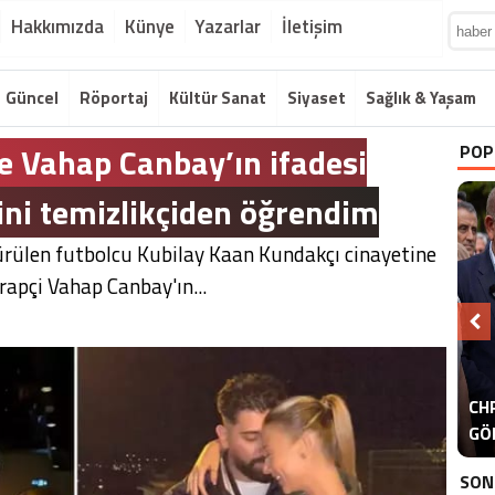
Hakkımızda
Künye
Yazarlar
İletişim
Güncel
Röportaj
Kültür Sanat
Siyaset
Sağlık & Yaşam
e Vahap Canbay’ın ifadesi
POP
erini temizlikçiden öğrendim
dürülen futbolcu Kubilay Kaan Kundakçı cinayetine
rapçi Vahap Canbay'ın...
A
CHP
ER
GÖ
ER
SON