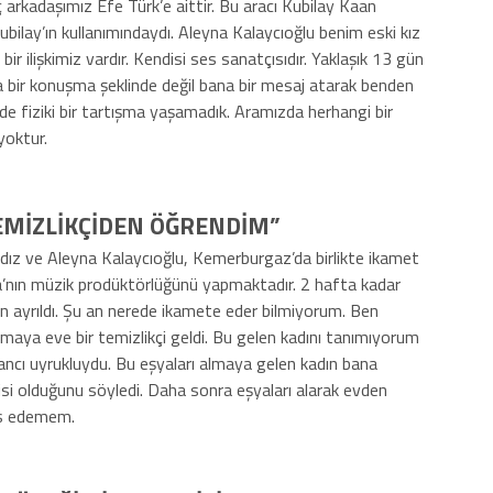
 arkadaşımız Efe Türk’e aittir. Bu aracı Kubilay Kaan
bilay’ın kullanımındaydı. Aleyna Kalaycıoğlu benim eski kız
k bir ilişkimiz vardır. Kendisi ses sanatçısıdır. Yaklaşık 13 gün
kta bir konuşma şeklinde değil bana bir mesaj atarak benden
nede fiziki bir tartışma yaşamadık. Aramızda herhangi bir
yoktur.
 TEMİZLİKÇİDEN ÖĞRENDİM”
ldız ve Aleyna Kalaycıoğlu, Kemerburgaz’da birlikte ikamet
a’nın müzik prodüktörlüğünü yapmaktadır. 2 hafta kadar
an ayrıldı. Şu an nerede ikamete eder bilmiyorum. Ben
maya eve bir temizlikçi geldi. Bu gelen kadını tanımıyorum
ncı uyrukluydu. Bu eşyaları almaya gelen kadın bana
şkisi olduğunu söyledi. Daha sonra eşyaları alarak evden
his edemem.