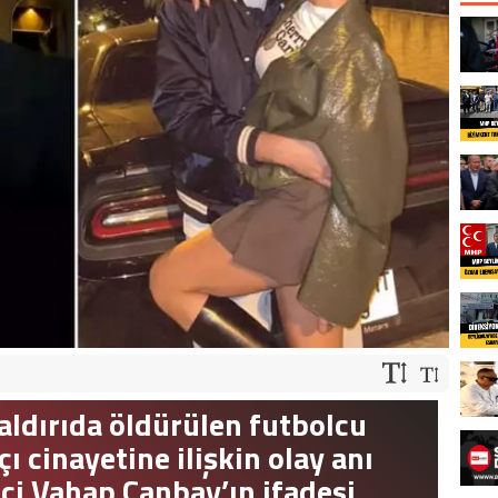
aldırıda öldürülen futbolcu
 cinayetine ilişkin olay anı
i Vahap Canbay’ın ifadesi