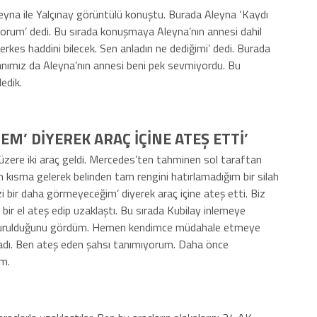
eyna ile Yalçınay görüntülü konuştu. Burada Aleyna ‘Kaydı
yorum’ dedi. Bu sırada konuşmaya Aleyna’nın annesi dahil
herkes haddini bilecek. Sen anladın ne dediğimi’ dedi. Burada
manımız da Aleyna’nın annesi beni pek sevmiyordu. Bu
edik.
EM’ DİYEREK ARAÇ İÇİNE ATEŞ ETTİ’
üzere iki araç geldi. Mercedes’ten tahminen sol taraftan
 kısma gelerek belinden tam rengini hatırlamadığım bir silah
zi bir daha görmeyeceğim’ diyerek araç içine ateş etti. Biz
 bir el ateş edip uzaklaştı. Bu sırada Kubilay inlemeye
an vurulduğunu gördüm. Hemen kendimce müdahale etmeye
ladı. Ben ateş eden şahsı tanımıyorum. Daha önce
m.