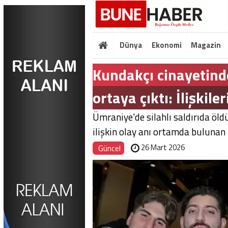
Dünya
Ekonomi
Magazin
Kundakçı cinayetind
ortaya çıktı: İlişkil
Ümraniye'de silahlı saldırıda öl
ilişkin olay anı ortamda bulunan 
26 Mart 2026
Güncel