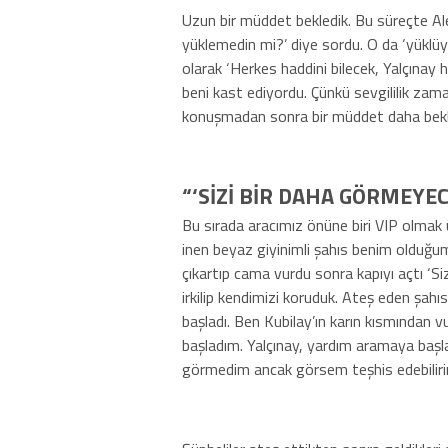
Uzun bir müddet bekledik. Bu süreçte Al
yüklemedin mi?’ diye sordu. O da ‘yüklü
olarak ‘Herkes haddini bilecek, Yalçınay 
beni kast ediyordu. Çünkü sevgililik za
konuşmadan sonra bir müddet daha bekl
“‘SİZİ BİR DAHA GÖRMEYEC
Bu sırada aracımız önüne biri VIP olmak 
inen beyaz giyinimli şahıs benim olduğum
çıkartıp cama vurdu sonra kapıyı açtı ‘Si
irkilip kendimizi koruduk. Ateş eden şahıs
başladı. Ben Kubilay’ın karın kısmınd
başladım. Yalçınay, yardım aramaya baş
görmedim ancak görsem teşhis edebiliri