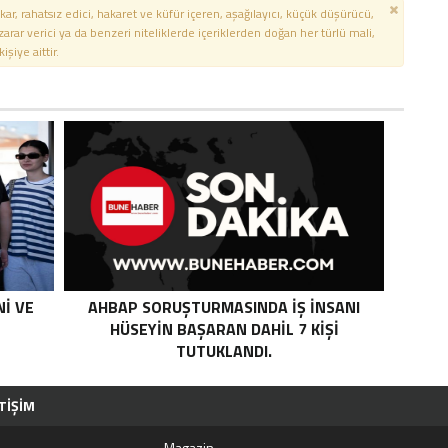
kar, rahatsız edici, hakaret ve küfür içeren, aşağılayıcı, küçük düşürücü,
 zarar verici ya da benzeri niteliklerde içeriklerden doğan her türlü mali,
şiye aittir.
NI VE
AHBAP SORUŞTURMASINDA IŞ INSANI
HÜSEYIN BAŞARAN DAHIL 7 KIŞI
TUTUKLANDI.
TIŞIM
i
Magazin