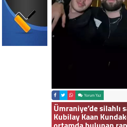
Yorum Yaz
Ümraniye’de silahlı s
Kubilay Kaan Kundakçı
ortamda bulunan rapç