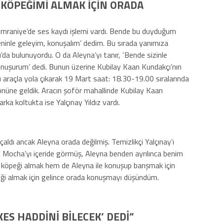
 KÖPEĞİMİ ALMAK İÇİN ORADA
e Ümraniye’de ses kaydı işlemi vardı. Bende bu duyduğum
seninle geleyim, konuşalım’ dedim. Bu sırada yanımıza
da bulunuyordu. O da Aleyna’yı tanır, ‘Bende sizinle
konuşurum’ dedi. Bunun üzerine Kubilay Kaan Kundakçı’nın
 araçla yola çıkarak 19 Mart saat: 18.30-19.00 sıralarında
 önüne geldik. Aracın şoför mahallinde Kubilay Kaan
ka koltukta ise Yalçınay Yıldız vardı.
çaldı ancak Aleyna orada değilmiş. Temizlikçi Yalçınay’ı
 Mocha’yı içeride görmüş, Aleyna benden ayrılınca benim
 köpeği almak hem de Aleyna ile konuşup barışmak için
ği almak için gelince orada konuşmayı düşündüm.
ES HADDİNİ BİLECEK’ DEDİ”