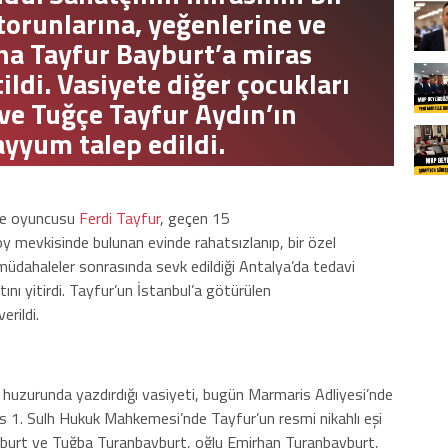
torunlarına, yeğenlerine ve
iha Tayfur Bayburt’a miras
tildi. Vasiyete diğer çocukları
e Tuğçe Tayfur Aydın’ın
ayyum talep edildi.
 ve oyuncusu
Ferdi Tayfur
, geçen 15
öy mevkisinde bulunan evinde rahatsızlanıp, bir özel
k müdahaleler sonrasında sevk edildiği Antalya’da tedavi
ı yitirdi. Tayfur’un İstanbul’a götürülen
erildi.
huzurunda yazdırdığı vasiyeti, bugün Marmaris Adliyesi’nde
is 1. Sulh Hukuk Mahkemesi’nde Tayfur’un resmi nikahlı eşi
ayburt ve Tuğba Turanbayburt, oğlu Emirhan Turanbayburt,