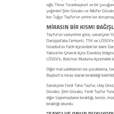
oğlu Timur Turanbayburt ve bir çocuğunu
yeğenleri Şirin Gözalıcı ve Nilüfer Gözalı
kızı Tuğçe Tayfur’un yerine ise duruşmaya
MİRASIN BİR KISMI BAĞIŞ
Tayfur’un vasiyetine göre, sanatçının Yal
Darüşşafaka Cemiyeti, TSK ve LÖSEV’e bağ
İstanbul’un Fatih ilçesindeki bir daire D
Yalova’nın Çınarcık ilçesi Esenköy bölges
LÖSEV’e, Bolu’nun Mudurnu ilçesindeki bir
Diğer mal varlıklarının ise çocuklarına, t
Bayburt’a miras olarak bırakıldığı belirtildi
Sanatçının Ferdi Taha Tayfur, Ulaş Dınız
Gözalıcı, Şirin Gözalıcı, Ferdi Tayfur 
diğer taşınmazlarını bıraktığı, beste, müzi
bıraktığı okundu.
“SAYGI VE ONUR DUYUYOR