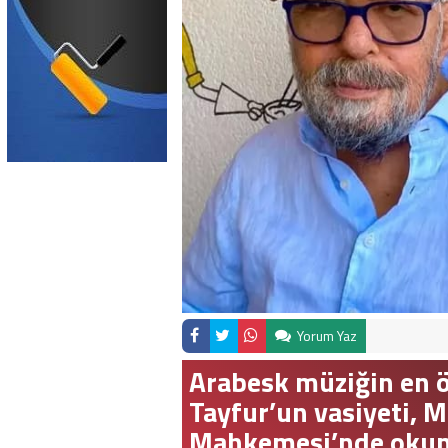
Yorum Yaz
Arabesk müziğin en ö
Tayfur’un vasiyeti, 
Mahkemesi’nde okund