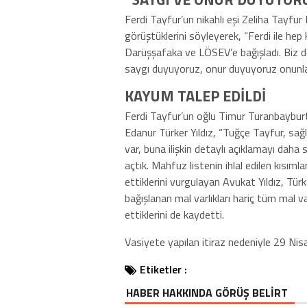
Ferdi Tayfur’un nikahlı eşi Zeliha Tayfu
görüştüklerini söyleyerek, “Ferdi ile hep
Darüşşafaka ve LÖSEV’e bağışladı. Biz de
saygı duyuyoruz, onur duyuyoruz onunla
KAYUM TALEP EDİLDİ
Ferdi Tayfur’un oğlu Timur Turanbayburt
Edanur Türker Yıldız, “Tuğçe Tayfur, sağ
var, buna ilişkin detaylı açıklamayı daha
açtık. Mahfuz listenin ihlal edilen kısımla
ettiklerini vurgulayan Avukat Yıldız, Tü
bağışlanan mal varlıkları hariç tüm mal 
ettiklerini de kaydetti.
Vasiyete yapılan itiraz nedeniyle 29 Nisa
Etiketler :
HABER HAKKINDA GÖRÜŞ BELİRT