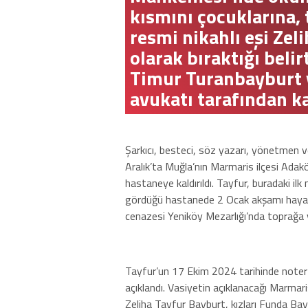
kısmını çocuklarına, 
resmi nikahlı eşi Zel
olarak bıraktığı belir
Timur Turanbayburt v
avukatı tarafından k
Şarkıcı, besteci, söz yazarı, yönetmen
Aralık’ta Muğla’nın Marmaris ilçesi Adak
hastaneye kaldırıldı. Tayfur, buradaki il
gördüğü hastanede 2 Ocak akşamı hayatın
cenazesi Yeniköy Mezarlığı’nda toprağa v
Tayfur’un 17 Ekim 2024 tarihinde noter 
açıklandı. Vasiyetin açıklanacağı Marmar
Zeliha Tayfur Bayburt, kızları Funda B