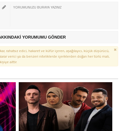
AKKINDAKİ YORUMUMU GÖNDER
kar, rahatsız edici, hakaret ve küfür içeren, aşağılayıcı, küçük düşürücü,
 zarar verici ya da benzeri niteliklerde içeriklerden doğan her türlü mali,
şiye aittir.