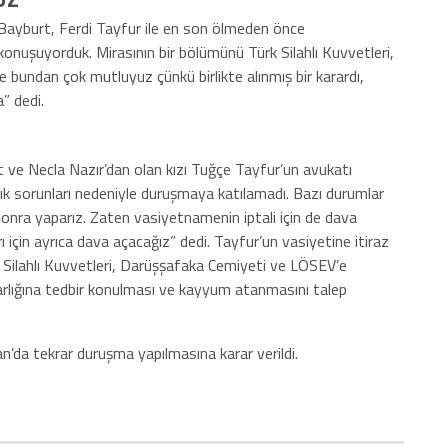
r Bayburt, Ferdi Tayfur ile en son ölmeden önce
 konuşuyorduk. Mirasının bir bölümünü Türk Silahlı Kuvvetleri,
 bundan çok mutluyuz çünkü birlikte alınmış bir karardı,
” dedi.
 ve Necla Nazır’dan olan kızı Tuğçe Tayfur’un avukatı
lık sorunları nedeniyle duruşmaya katılamadı. Bazı durumlar
 sonra yaparız. Zaten vasiyetnamenin iptali için de dava
rı için ayrıca dava açacağız” dedi. Tayfur’un vasiyetine itiraz
rk Silahlı Kuvvetleri, Darüşşafaka Cemiyeti ve LÖSEV’e
varlığına tedbir konulması ve kayyum atanmasını talep
n’da tekrar duruşma yapılmasına karar verildi.