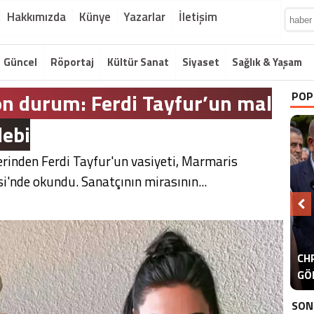
Hakkımızda
Künye
Yazarlar
İletişim
Güncel
Röportaj
Kültür Sanat
Siyaset
Sağlık & Yaşam
n durum: Ferdi Tayfur’un mal
POP
lebi
rinden Ferdi Tayfur'un vasiyeti, Marmaris
'nde okundu. Sanatçının mirasının...
A
CHP
ER
GÖ
ER
SON