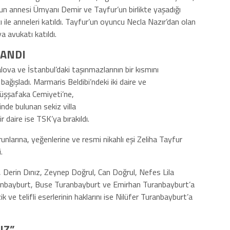
n annesi Ümyanı Demir ve Tayfur’un birlikte yaşadığı
cı ile anneleri katıldı. Tayfur’un oyuncu Necla Nazır’dan olan
 avukatı katıldı.
LANDI
ova ve İstanbul’daki taşınmazlarının bir kısmını
ışladı. Marmaris Beldibi’ndeki iki daire ve
arüşşafaka Cemiyeti’ne,
inde bulunan sekiz villa
 daire ise TSK’ya bırakıldı.
orunlarına, yeğenlerine ve resmi nikahlı eşi Zeliha Tayfur
.
, Derin Dınız, Zeynep Doğrul, Can Doğrul, Nefes Lila
Turanbayburt, Buse Turanbayburt ve Emirhan Turanbayburt’a
k ve telifli eserlerinin haklarını ise Nilüfer Turanbayburt’a
UZ”