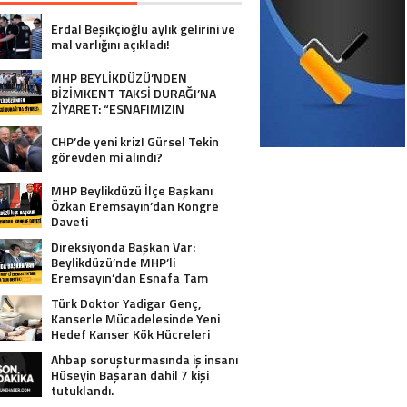
Erdal Beşikçioğlu aylık gelirini ve
mal varlığını açıkladı!
MHP BEYLİKDÜZÜ’NDEN
BİZİMKENT TAKSİ DURAĞI’NA
ZİYARET: “ESNAFIMIZIN
YANINDAYIZ”
CHP’de yeni kriz! Gürsel Tekin
görevden mi alındı?
MHP Beylikdüzü İlçe Başkanı
Özkan Eremsayın’dan Kongre
Daveti
Direksiyonda Başkan Var:
Beylikdüzü’nde MHP’li
Eremsayın’dan Esnafa Tam
Destek!
Türk Doktor Yadigar Genç,
Kanserle Mücadelesinde Yeni
Hedef Kanser Kök Hücreleri
Ahbap soruşturmasında iş insanı
Hüseyin Başaran dahil 7 kişi
tutuklandı.