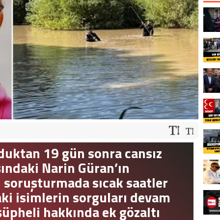
duktan 19 gün sonra cansız
ındaki Narin Güran’ın
n soruşturmada sıcak saatler
aki isimlerin sorguları devam
şüpheli hakkında ek gözaltı