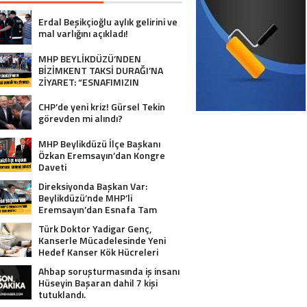
Erdal Beşikçioğlu aylık gelirini ve
mal varlığını açıkladı!
MHP BEYLİKDÜZÜ’NDEN
BİZİMKENT TAKSİ DURAĞI’NA
ZİYARET: “ESNAFIMIZIN
YANINDAYIZ”
CHP’de yeni kriz! Gürsel Tekin
görevden mi alındı?
MHP Beylikdüzü İlçe Başkanı
Özkan Eremsayın’dan Kongre
Daveti
Direksiyonda Başkan Var:
Beylikdüzü’nde MHP’li
Eremsayın’dan Esnafa Tam
Destek!
Türk Doktor Yadigar Genç,
Kanserle Mücadelesinde Yeni
Hedef Kanser Kök Hücreleri
Ahbap soruşturmasında iş insanı
Hüseyin Başaran dahil 7 kişi
tutuklandı.