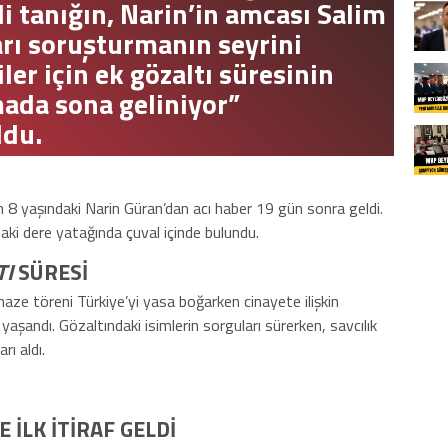
zli tanığın, Narin’in amcası Salim
fları soruşturmanın seyrini
ler için ek gözaltı süresinin
ada sona geliniyor”
ldu.
8 yaşındaki Narin Güran’dan acı haber 19 gün sonra geldi.
aki dere yatağında çuval içinde bulundu.
TI
SÜRESİ
aze töreni Türkiye’yi yasa boğarken cinayete ilişkin
aşandı. Gözaltındaki isimlerin sorguları sürerken, savcılık
rı aldı.
İLK İTİRAF GELDİ