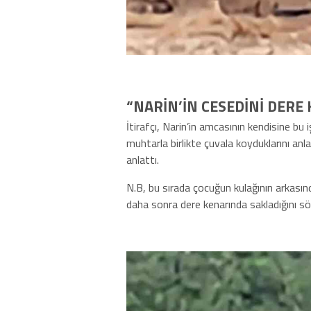
“NARİN’İN CESEDİNİ DERE
İtirafçı, Narin’in amcasının kendisine bu iş
muhtarla birlikte çuvala koyduklarını anl
anlattı.
N.B, bu sırada çocuğun kulağının arkasınd
daha sonra dere kenarında sakladığını sö