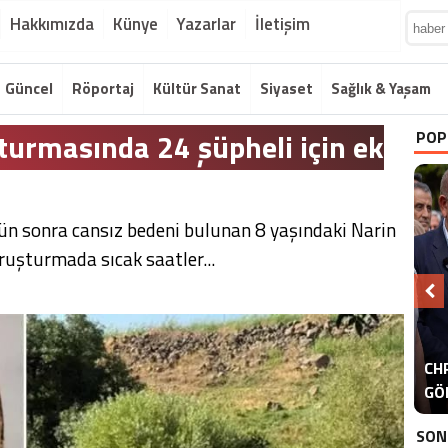
Hakkımızda
Künye
Yazarlar
İletişim
Güncel
Röportaj
Kültür Sanat
Siyaset
Sağlık & Yaşam
turmasında 24 şüpheli için ek
POP
ün sonra cansız bedeni bulunan 8 yaşındaki Narin
ruşturmada sıcak saatler...
A
CHP
ER
GÖ
ER
SON