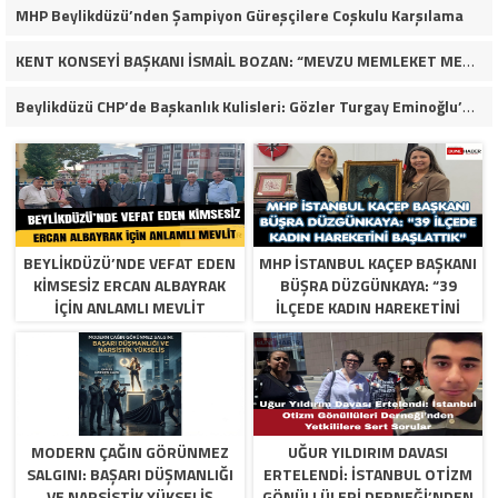
MHP Beylikdüzü’nden Şampiyon Güreşçilere Coşkulu Karşılama
KENT KONSEYİ BAŞKANI İSMAİL BOZAN: “MEVZU MEMLEKET MESELESİ”
Beylikdüzü CHP’de Başkanlık Kulisleri: Gözler Turgay Eminoğlu’nda!
BEYLIKDÜZÜ’NDE VEFAT EDEN
MHP İSTANBUL KAÇEP BAŞKANI
KIMSESIZ ERCAN ALBAYRAK
BÜŞRA DÜZGÜNKAYA: “39
İÇIN ANLAMLI MEVLIT
İLÇEDE KADIN HAREKETINI
BAŞLATTIK”
MODERN ÇAĞIN GÖRÜNMEZ
UĞUR YILDIRIM DAVASI
SALGINI: BAŞARI DÜŞMANLIĞI
ERTELENDI: İSTANBUL OTIZM
VE NARSISTIK YÜKSELIŞ
GÖNÜLLÜLERI DERNEĞI’NDEN