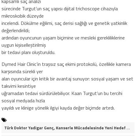
kapsamlı saç analizi
sürecinde Turgut’un saç yapısı dijital trichoscope cihazıyla
mikroskobik düzeyde
incelendi. Dökülme eğilimi, saç derisi sağlığı ve genetik yatkinlik
değerlendirildi;
ardından oyuncunun yaşam biçimine ve mesleki gerekliliklerine
uygun kişiselleştirilmiş
bir tedavi planı oluşturuldu.
Dymed Hair Clinic’in traşsız saç ekimi protokolü, özellikle kamera
karşısında sürekli yer
alan oyuncular için kritik bir avantaj sunuyor: sosyal yaşam ve set
takvimi kesintiye
uğramadan tedavi sürdürülebiliyor. Kaan Turgut’un bu tercihi
sosyal medyada hızla
yayıldı ve klinige yönelik ilgiyi kayda değer biçimde artırdı.
Türk Doktor Yadigar Genç, Kanserle Mücadelesinde Yeni Hedef Kanser Kök Hücreleri