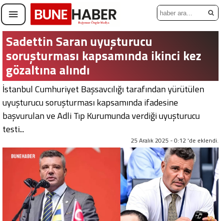
Sadettin Saran uyuşturucu
soruşturması kapsamında ikinci kez
gözaltına alındı
İstanbul Cumhuriyet Başsavcılığı tarafından yürütülen
uyuşturucu soruşturması kapsamında ifadesine
başvurulan ve Adli Tıp Kurumunda verdiği uyuşturucu
testi...
25 Aralık 2025 - 0:12 'de eklendi.