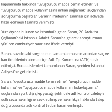
kapsamında hakkında “uyuşturucu madde temin etmek” ve
“uyuşturucu madde kullanılmasına imkan sağlamak” suçlarından
soruşturma başlatılan Saran’ın ifadesinin alınması için adliyede
hazır edilmesi talimatı verilmişti.
Yurt dışında bulunan ve İstanbul’a gelen Saran, 20 Aralık’ta
Çağlayan’daki İstanbul Adalet Sarayı’na gelerek soruşturmayı
yürüten cumhuriyet savcısına ifade vermişti.
Saran, savcılıktaki sorgusunun tamamlanmasının ardından saç ve
kan örneklerinin alınması için Adli Tıp Kurumu’na (ATK) sevk
edilmişti. Burada işlemleri tamamlanan Saran, yeniden İstanbul
Adliyesi’ne getirilmişti.
Saran, “uyuşturucu madde temin etme”, “uyuşturucu madde
kullanma” ve “uyuşturucu madde kullanımını kolaylaştırma”
suçlarından yurt dışı çıkış yasağı şeklindeki adli kontrol talebiyle
sulh ceza hakimliğine sevk edilmiş ve hakimlikçe hakkında talep
doğrultusunda adli kontrol tedbiri kararı verilmişti.