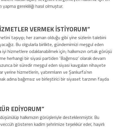
 yapma gerekliliği hasıl olmuştur.
 HİZMETLER VERMEK İSTİYORUM”
etini taşıyıp; her zaman olduğu gibi yine sizlerin talebini
ayacağız. Bu olgularla birlikte, gündemimizi meşgul eden
iyi hizmetlere odaklanabilmek için; halkımızın ortak görüşü
ime herhangi bir siyasi partiden ‘Bağımsız’ olarak devam
 uzunca bir süredir meşgul eden siyasi kavgaları nihayete
ar yerine hizmetlerin, yatırımların ve Şanlıurfa’nın
 adına bağımsız ve birleştirici bir siyaset tarzının fayda
KÜR EDİYORUM”
r düşünülüp halkımızın görüşleriyle desteklenmiştir. Bu
veccüh gösteren kadim şehrimize teşekkür eder, hayırlı