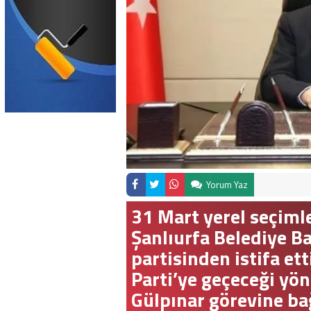
Yorum Yaz
31 Mart yerel seçiml
Şanlıurfa Belediye B
partisinden istifa et
Parti’ye geçeceği yön
Gülpınar görevine ba