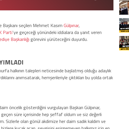
ye Başkanı seçilen Mehmet Kasım
Gülpınar
,
K Parti
‘ye geçeceği yönündeki iddialara da yanıt veren
ediye Başkanlığı
görevini yürüteceğini duyurdu.
AYIMLADI
urfa halkının talepleri neticesinde başlatmış olduğu adaylık
ıklarını anımsatarak, hemşerileriyle çıktıkları bu yolda ortak
 daim öncelik gösterdiğini vurgulayan Başkan Gülpınar,
u geçen süre içerisinde hep şeffaf oldum ve siz değerli
ım. Sizlerle olan gönül akdimize her daim sadık kaldım ve
 bizlere kucak açan, sevgisini esirgemeyen halkımız için en