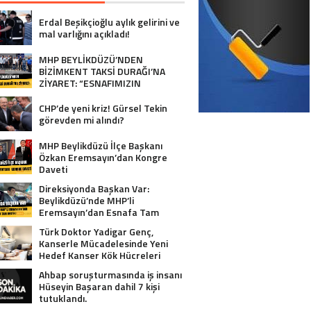
Erdal Beşikçioğlu aylık gelirini ve
mal varlığını açıkladı!
MHP BEYLİKDÜZÜ’NDEN
BİZİMKENT TAKSİ DURAĞI’NA
ZİYARET: “ESNAFIMIZIN
YANINDAYIZ”
CHP’de yeni kriz! Gürsel Tekin
görevden mi alındı?
MHP Beylikdüzü İlçe Başkanı
Özkan Eremsayın’dan Kongre
Daveti
Direksiyonda Başkan Var:
Beylikdüzü’nde MHP’li
Eremsayın’dan Esnafa Tam
Destek!
Türk Doktor Yadigar Genç,
Kanserle Mücadelesinde Yeni
Hedef Kanser Kök Hücreleri
Ahbap soruşturmasında iş insanı
Hüseyin Başaran dahil 7 kişi
tutuklandı.