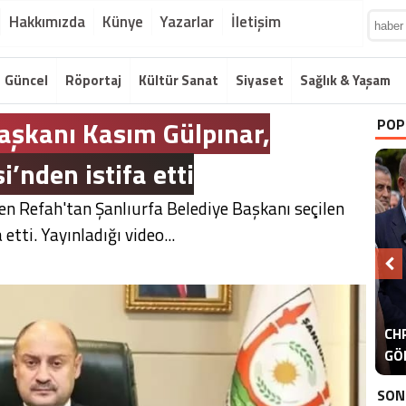
Hakkımızda
Künye
Yazarlar
İletişim
Güncel
Röportaj
Kültür Sanat
Siyaset
Sağlık & Yaşam
Başkanı Kasım Gülpınar,
POP
’nden istifa etti
en Refah'tan Şanlıurfa Belediye Başkanı seçilen
etti. Yayınladığı video...
A
CHP
ER
GÖ
ER
SON