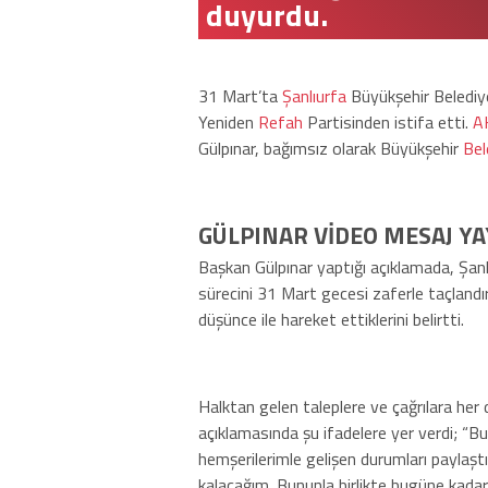
duyurdu.
31 Mart’ta
Şanlıurfa
Büyükşehir Beledi
Yeniden
Refah
Partisinden istifa etti.
A
Gülpınar, bağımsız olarak Büyükşehir
Bel
GÜLPINAR VİDEO MESAJ Y
Başkan Gülpınar yaptığı açıklamada, Şanlı
sürecini 31 Mart gecesi zaferle taçlandırd
düşünce ile hareket ettiklerini belirtti.
Halktan gelen taleplere ve çağrılara her
açıklamasında şu ifadelere yer verdi; “B
hemşerilerimle gelişen durumları paylaşt
kalacağım. Bununla birlikte bugüne kadar