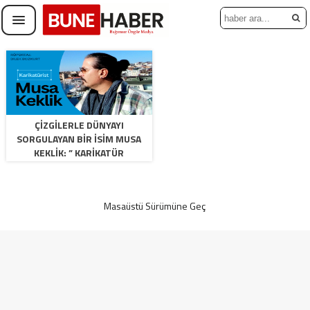
​ÇIZGILERLE DÜNYAYI
SORGULAYAN BIR İSIM MUSA
KEKLIK: ” KARIKATÜR
MUHALIFTIR, EZILENDEN YANA
BIR AYDINLIK EYLEMDIR”
Masaüstü Sürümüne Geç