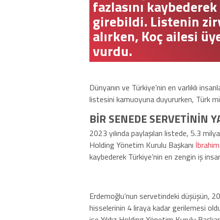
fazlasını kaybederek 
girebildi. Listenin z
alırken, Koç ailesi ü
vurdu.
Dünyanın ve Türkiye’nin en varlıklı insan
listesini kamuoyuna duyururken, Türk mily
BİR SENEDE SERVETİNİN Y
2023 yılında paylaşılan listede, 5.3 milyar
Holding Yönetim Kurulu Başkanı
İbrahi
kaybederek Türkiye’nin en zengin iş insanl
Erdemoğlu’nun servetindeki düşüşün, 202
hisselerinin 4 liraya kadar gerilemesi olduğ
ise Yıldız Holding Yönetim Kurulu Başka