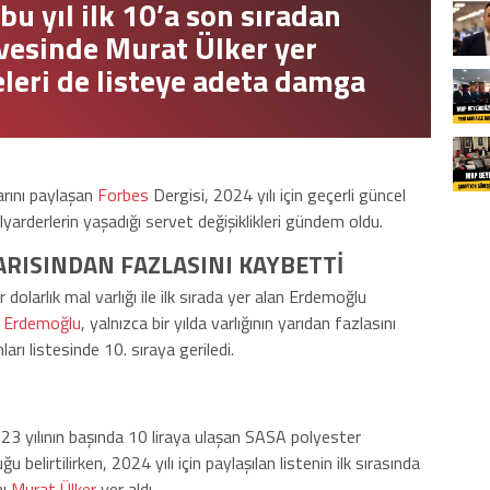
bu yıl ilk 10’a son sıradan
irvesinde Murat Ülker yer
yeleri de listeye adeta damga
larını paylaşan
Forbes
Dergisi, 2024 yılı için geçerli güncel
arderlerin yaşadığı servet değişiklikleri gündem oldu.
ARISINDAN FAZLASINI KAYBETTİ
 dolarlık mal varlığı ile ilk sırada yer alan Erdemoğlu
m Erdemoğlu
, yalnızca bir yılda varlığının yarıdan fazlasını
arı listesinde 10. sıraya geriledi.
3 yılının başında 10 liraya ulaşan SASA polyester
u belirtilirken, 2024 yılı için paylaşılan listenin ilk sırasında
nı
Murat Ülker
yer aldı.