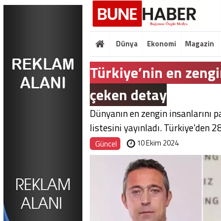
Dünya
Ekonomi
Magazin
Türkiye’nin en zengi
çeken detay
Dünyanın en zengin insanlarını pa
listesini yayınladı. Türkiye'den 28
10 Ekim 2024
Güncel