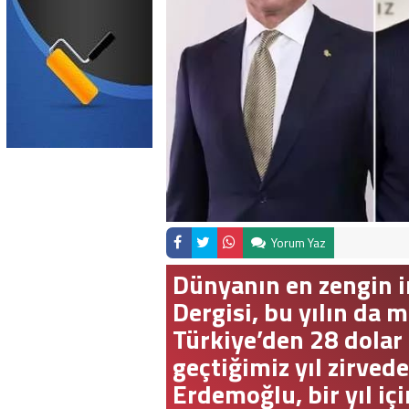
Yorum Yaz
Dünyanın en zengin i
Dergisi, bu yılın da m
Türkiye’den 28 dolar 
geçtiğimiz yıl zirvede
Erdemoğlu, bir yıl iç