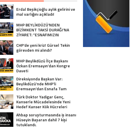
Erdal Beşikçioğlu aylık gelirini ve
mal varlığını açıkladı!
MHP BEYLİKDÜZÜ’NDEN
BİZİMKENT TAKSİ DURAĞI’NA
ZİYARET: “ESNAFIMIZIN
YANINDAYIZ”
CHP’de yeni kriz! Gürsel Tekin
görevden mi alındı?
MHP Beylikdüzü İlçe Başkanı
Özkan Eremsayın’dan Kongre
Daveti
Direksiyonda Başkan Var:
Beylikdüzü’nde MHP’li
Eremsayın’dan Esnafa Tam
Destek!
Türk Doktor Yadigar Genç,
Kanserle Mücadelesinde Yeni
Hedef Kanser Kök Hücreleri
Ahbap soruşturmasında iş insanı
Hüseyin Başaran dahil 7 kişi
tutuklandı.