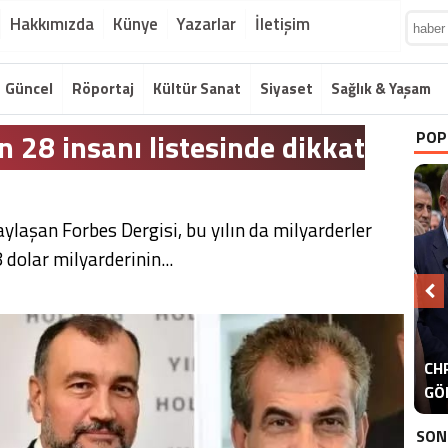
Hakkımızda
Künye
Yazarlar
İletişim
Güncel
Röportaj
Kültür Sanat
Siyaset
Sağlık & Yaşam
n 28 insanı listesinde dikkat
POP
ylaşan Forbes Dergisi, bu yılın da milyarderler
 dolar milyarderinin...
A
CHP
ER
GÖ
ER
SON