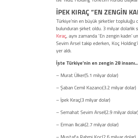
İPEK KIRAÇ “EN ZENGİN KA
Türkiye’nin en büyük şirketler topluluğu 
bulunduran şirket oldu. 3 milyar dolarlık
Kıraç
, aynı zamanda ‘En zengin kadın’ un
Sevim Arsel takip ederken, Koç Holding
yer aldı.
İşte Türkiye’nin en zengin 28 insanı
– Murat Ülker(5.1 milyar dolar)
– Şaban Cemil Kazancı(3.2 milyar dolar)
– İpek Kıraç(3 milyar dolar)
– Semahat Sevim Arsel(2.9 milyar dolar
– Erman Ilıcak(2.7 milyar dolar)
– Mustafa Rahmi Koç(2.6 milyar dolar)