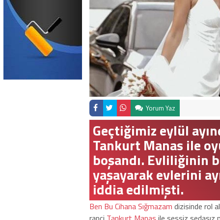
Yorum Yaz
Geçtiğimiz eylül ayı
Tankurt Manas ile oy
boşandı. Evliliğinin 
yaşayarak evlerini ay
iddia edilmişti.
Ben Bu Cihana Sığmazam
dizisinde rol a
rapçi
Tankurt Manas
ile sessiz sedasız