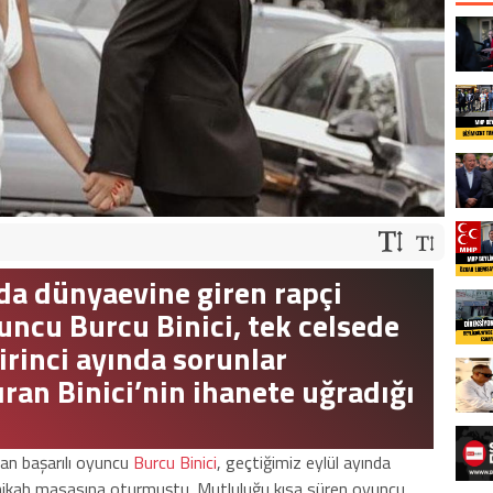
nda dünyaevine giren rapçi
uncu Burcu Binici, tek celsede
birinci ayında sorunlar
ıran Binici’nin ihanete uğradığı
lan başarılı oyuncu
Burcu Binici
, geçtiğimiz eylül ayında
 nikah masasına oturmuştu. Mutluluğu kısa süren oyuncu,