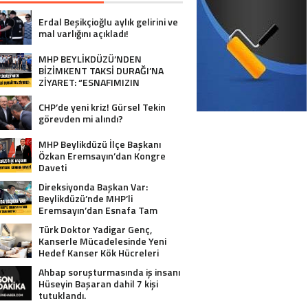
Erdal Beşikçioğlu aylık gelirini ve
mal varlığını açıkladı!
MHP BEYLİKDÜZÜ’NDEN
BİZİMKENT TAKSİ DURAĞI’NA
ZİYARET: “ESNAFIMIZIN
YANINDAYIZ”
CHP’de yeni kriz! Gürsel Tekin
görevden mi alındı?
MHP Beylikdüzü İlçe Başkanı
Özkan Eremsayın’dan Kongre
Daveti
Direksiyonda Başkan Var:
Beylikdüzü’nde MHP’li
Eremsayın’dan Esnafa Tam
Destek!
Türk Doktor Yadigar Genç,
Kanserle Mücadelesinde Yeni
Hedef Kanser Kök Hücreleri
Ahbap soruşturmasında iş insanı
Hüseyin Başaran dahil 7 kişi
tutuklandı.