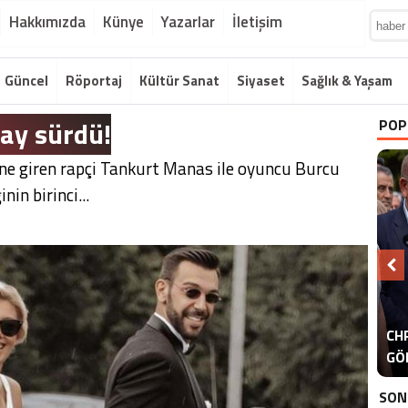
Hakkımızda
Künye
Yazarlar
İletişim
Güncel
Röportaj
Kültür Sanat
Siyaset
Sağlık & Yaşam
6 ay sürdü!
POP
ne giren rapçi Tankurt Manas ile oyuncu Burcu
nin birinci...
A
CHP
ER
GÖ
ER
SON