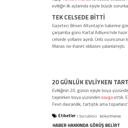
evliliğin ilk aylarında eşiyle büyük sorunl
TEK CELSEDE BİTTİ
Gazeteci Birsen Altuntaş’ın haberine gö
çarşamba günü Kartal Adliyesi’nde hazır
celsede yollarını ayırdı. Ünlü oyuncunun 
Manas ise ihanet iddiasını yalanlamıştı.
20 GÜNLÜK EVLİYKEN TAR
Evliliğinin 20. günün eşiyle boya yüzünden
taşınırken boya yüzünden
kavga
ettik. E
Fevri davrandık, tartıştık ama toparlarız
Etiketler :
burcubinici
tankurtmanas
HABER HAKKINDA GÖRÜŞ BELİRT