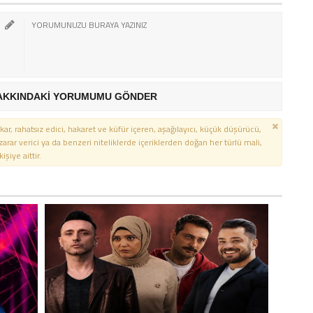
AKKINDAKİ YORUMUMU GÖNDER
kar, rahatsız edici, hakaret ve küfür içeren, aşağılayıcı, küçük düşürücü,
 zarar verici ya da benzeri niteliklerde içeriklerden doğan her türlü mali,
şiye aittir.