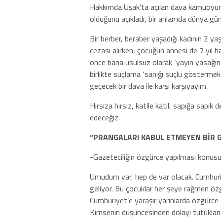
Hakkımda Uşak’ta açılan dava kamuoyuna 
olduğunu açıkladı, bir anlamda dünya gü
Bir berber, beraber yaşadığı kadının 2 ya
cezası alırken, çocuğun annesi de 7 yıl ha
önce bana usulsüz olarak ‘yayın yasağın
birlikte suçlama ‘sanığı suçlu göstermek
geçecek bir dava ile karşı karşıyayım.
Hırsıza hırsız, katile katil, sapığa sap
edeceğiz.
“PRANGALARI KABUL ETMEYEN BİR G
-Gazeteciliğin özgürce yapılması konu
Umudum var, hep de var olacak. Cumhuriy
geliyor. Bu çocuklar her şeye rağmen özg
Cumhuriyet’e yaraşır yarınlarda özgürce 
Kimsenin düşüncesinden dolayı tutuklanma