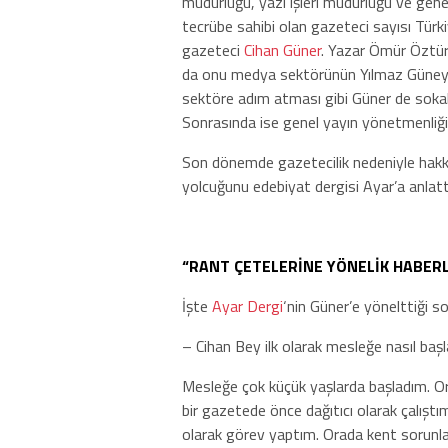
müdürlüğü, yazı işleri müdürlüğü ve genel
tecrübe sahibi olan gazeteci sayısı Türkiy
gazeteci
Cihan Güner
. Yazar Ömür Öztürk
da onu medya sektörünün Yılmaz Güney’i 
sektöre adım atması gibi Güner de sokakta
Sonrasında ise genel yayın yönetmenliği
Son dönemde gazetecilik nedeniyle hakk
yolcuğunu edebiyat dergisi Ayar’a anlattı.
“RANT ÇETELERİNE YÖNELİK HABER
İşte
Ayar Dergi
‘nin Güner’e yönelttiği so
– Cihan Bey ilk olarak mesleğe nasıl başlad
Mesleğe çok küçük yaşlarda başladım. O
bir gazetede önce dağıtıcı olarak çalış
olarak görev yaptım. Orada kent sorunlar