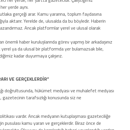
eci her yerde, her şartta gazetecidir. Çalıştığımız
 her yerde aynı.
utlaka gerçeği arar. Kamu yararına, toplum faydasına
ğıyla aktarır. Yerelde de, ulusalda da bu böyledir. Haberin
kazandırmaz. Ancak platformlar yerel ve ulusal olarak
an önemli haber kuruluşlarında görev yapmış bir arkadaşınız
k yerel ya da ulusal bir platformda yer bulamazsak bile,
diğimiz kadar duyurmaya çalışırız.
RARI VE GERÇEKLERDİR”
ğı doğrultusunda, hükümet medyası ve muhalefet medyası
n, gazetecinin tarafsızlığı konusunda siz ne
politikası vardır. Ancak medyanın kutuplaşması gazeteciliğe
ğin pusulası kamu yararı ve gerçeklerdir. Biraz önce de