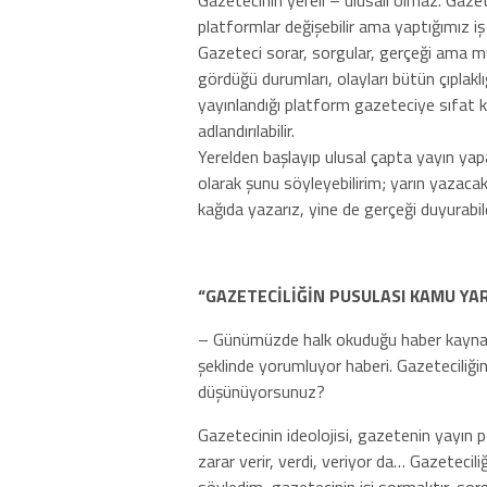
Gazetecinin yereli – ulusalı olmaz. Gazet
platformlar değişebilir ama yaptığımız iş
Gazeteci sorar, sorgular, gerçeği ama m
gördüğü durumları, olayları bütün çıplaklı
yayınlandığı platform gazeteciye sıfat 
adlandırılabilir.
Yerelden başlayıp ulusal çapta yayın yap
olarak şunu söyleyebilirim; yarın yazaca
kağıda yazarız, yine de gerçeği duyurabil
“GAZETECİLİĞİN PUSULASI KAMU YA
– Günümüzde halk okuduğu haber kayna
şeklinde yorumluyor haberi. Gazeteciliği
düşünüyorsunuz?
Gazetecinin ideolojisi, gazetenin yayın 
zarar verir, verdi, veriyor da… Gazetecili