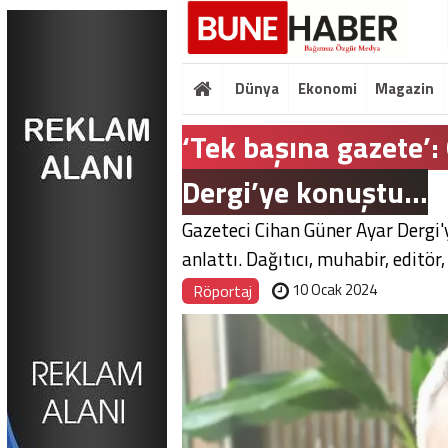
Dünya
Ekonomi
Magazin
‘Tek başına gazete’:
Dergi’ye konuştu…
Gazeteci Cihan Güner Ayar Dergi'
anlattı. Dağıtıcı, muhabir, editör,
10 Ocak 2024
Röportaj