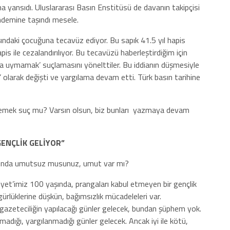
yansıdı. Uluslararası Basın Enstitüsü de davanın takipçisi
ndemine taşındı mesele.
şındaki çocuğuna tecavüz ediyor. Bu sapık 41.5 yıl hapis
pis ile cezalandırılıyor. Bu tecavüzü haberleştirdiğim için
a uymamak’ suçlamasını yönelttiler. Bu iddianın düşmesiyle
’ olarak değişti ve yargılama devam etti. Türk basın tarihine
ık demek suç mu? Varsın olsun, biz bunları yazmaya devam
ENÇLİK GELİYOR”
sunda umutsuz musunuz, umut var mı?
et’imiz 100 yaşında, prangaları kabul etmeyen bir gençlik
ürlüklerine düşkün, bağımsızlık mücadeleleri var.
gazeteciliğin yapılacağı günler gelecek, bundan şüphem yok.
dığı, yargılanmadığı günler gelecek. Ancak iyi ile kötü,