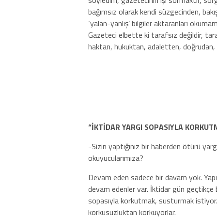
söyledim, gazetecinin işi sormaktır, sorg
bağımsız olarak kendi süzgecinden, bakış 
‘yalan-yanlış’ bilgiler aktaranları okumam
Gazeteci elbette ki tarafsız değildir, ta
haktan, hukuktan, adaletten, doğrudan,
“İKTİDAR YARGI SOPASIYLA KORKUT
-Sizin yaptığınız bir haberden ötürü yar
okuyucularımıza?
Devam eden sadece bir davam yok. Yapıl
devam edenler var. İktidar gün geçtikçe b
sopasıyla korkutmak, susturmak istiyor.
korkusuzluktan korkuyorlar.