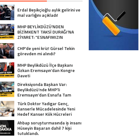
Erdal Beşikçioğlu aylık gelirini ve
mal varlığını açıkladı!
MHP BEYLİKDÜZÜ’NDEN
BİZİMKENT TAKSİ DURAĞI’NA
ZİYARET: “ESNAFIMIZIN
YANINDAYIZ”
CHP’de yeni kriz! Gürsel Tekin
görevden mi alındı?
MHP Beylikdüzü İlçe Başkanı
Özkan Eremsayın’dan Kongre
Daveti
Direksiyonda Başkan Var:
Beylikdüzü’nde MHP’li
Eremsayın’dan Esnafa Tam
Destek!
Türk Doktor Yadigar Genç,
Kanserle Mücadelesinde Yeni
Hedef Kanser Kök Hücreleri
Ahbap soruşturmasında iş insanı
Hüseyin Başaran dahil 7 kişi
tutuklandı.