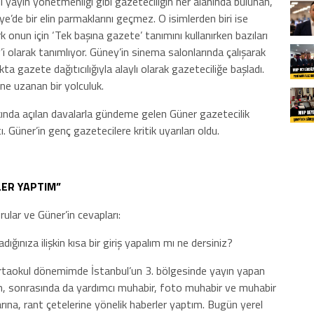
 yayın yönetmenliği gibi gazeteciliğin her alanında bulunan,
e’de bir elin parmaklarını geçmez. O isimlerden biri ise
 onun için ‘Tek başına gazete’ tanımını kullanırken bazıları
olarak tanımlıyor. Güney’in sinema salonlarında çalışarak
 gazete dağıtıcılığıyla alaylı olarak gazeteciliğe başladı.
ne uzanan bir yolculuk.
ında açılan davalarla gündeme gelen Güner gazetecilik
 Güner’in genç gazetecilere kritik uyarıları oldu.
LER YAPTIM”
rular ve Güner’in cevapları:
ığınıza ilişkin kısa bir giriş yapalım mı ne dersiniz?
rtaokul dönemimde İstanbul’un 3. bölgesinde yayın yapan
tım, sonrasında da yardımcı muhabir, foto muhabir ve muhabir
ına, rant çetelerine yönelik haberler yaptım. Bugün yerel