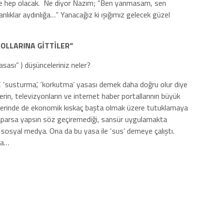
de hep olacak. Ne diyor Nazım; “Ben yanmasam, sen
nlıklar aydınlığa…” Yanacağız ki ışığımız gelecek güzel
OLLARINA GİTTİLER”
sası” ) düşünceleriniz neler?
 ‘susturma’, ‘korkutma’ yasası demek daha doğru olur diye
erin, televizyonların ve internet haber portallarının büyük
klerinde de ekonomik kıskaç başta olmak üzere tutuklamaya
yaparsa yapsın söz geçiremediği, sansür uygulamakta
a sosyal medya. Ona da bu yasa ile ‘sus’ demeye çalıştı.
da…