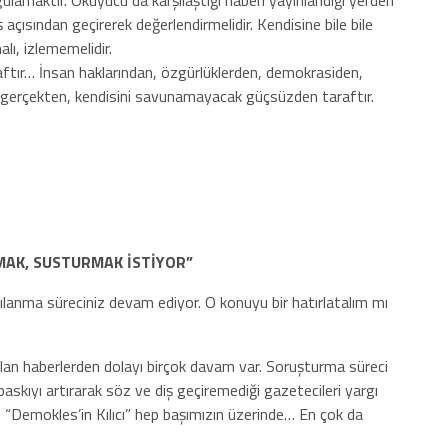
ulamaktır. Okuyucu da karşılaştığı haberi yayınlandığı yerden
açısından geçirerek değerlendirmelidir. Kendisine bile bile
alı, izlememelidir.
raftır… İnsan haklarından, özgürlüklerden, demokrasiden,
 gerçekten, kendisini savunamayacak güçsüzden taraftır.
MAK, SUSTURMAK İSTİYOR”
gılanma süreciniz devam ediyor. O konuyu bir hatırlatalım mı
an haberlerden dolayı birçok davam var. Soruşturma süreci
askıyı artırarak söz ve diş geçiremediği gazetecileri yargı
 “Demokles’in Kılıcı” hep başımızın üzerinde… En çok da