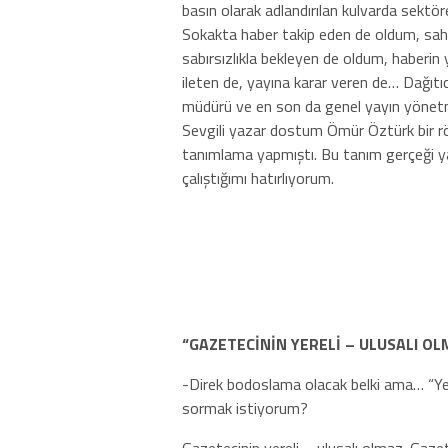
basın olarak adlandırılan kulvarda sektö
Sokakta haber takip eden de oldum, sah
sabırsızlıkla bekleyen de oldum, haberin 
ileten de, yayına karar veren de… Dağıtıc
müdürü ve en son da genel yayın yönetme
Sevgili yazar dostum Ömür Öztürk bir röp
tanımlama yapmıştı. Bu tanım gerçeği y
çalıştığımı hatırlıyorum.
“GAZETECİNİN YERELİ – ULUSALI OL
-Direk bodoslama olacak belki ama… “Yer
sormak istiyorum?