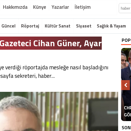
Hakkımızda
Künye
Yazarlar
İletişim
Güncel
Röportaj
Kültür Sanat
Siyaset
Sağlık & Yaşam
 Gazeteci Cihan Güner, Ayar
POP
ye verdiği röportajda mesleğe nasıl başladığını
 sayfa sekreteri, haber...
A
CHP
ER
GÖ
ER
SON