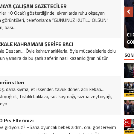
MAYA ÇALIŞAN GAZETECİLER
ler 10 Ocak’ı gösterdiğinde, ekranlarda ruhu okşayan
a görüntüleri, telefonlarda “GÜNÜNÜZ KUTLU OLSUN”
ı, bası...
A
CHP
ER
GÖ
ER
KALE KAHRAMANI ŞERİFE BACI
le Destanı… Öyle kahramanlıklarla, öyle mücadelelerle dolu
SON
n yanısıra da bu şanlı zaferin nasıl kazanıldığının hüzün
eröristleri
ş, dana kıyma, et iskender, tavuk döner, acılı kebap…
ı yoğurt, fıstıklı baklava, süt kaymağı, sızma zeytinyağı,
eyn...
O Pis Ellerinizi
e gidiyoruz? –Sana oyuncak bebek aldım, onu göstereyim