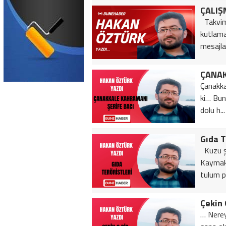
ÇALIŞ
​Takvim
kutlam
mesajlar
ÇANAK
Çanakka
ki… Bunu
dolu h...
Gıda T
Kuzu şi
Kaymakl
tulum p
Çekin 
… Nerey