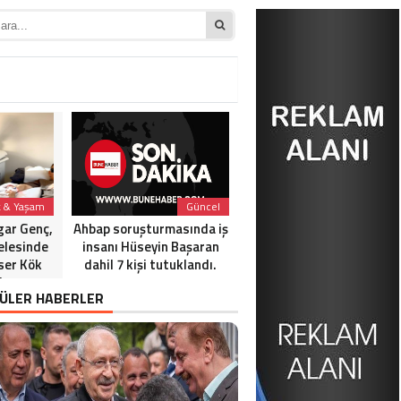
k & Yaşam
Güncel
Güncel
gar Genç,
Ahbap soruşturmasında iş
Gözaltına alınan gazetec
elesinde
insanı Hüseyin Başaran
Cem Küçük ile ilgili çarpıc
ser Kök
dahil 7 kişi tutuklandı.
bir iddia ortaya atıldı.
i
ÜLER HABERLER