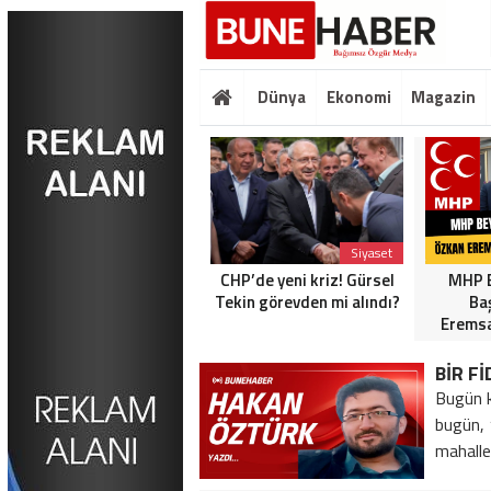
Dünya
Ekonomi
Magazin
Siyaset
Siyaset
MHP BEYLİKDÜZÜ’NDEN
CHP’de yeni kriz! Gürsel
MHP B
BİZİMKENT TAKSİ
Tekin görevden mi alındı?
Ba
DURAĞI’NA ZİYARET:
Eremsa
“ESNAFIMIZIN
YANINDAYIZ”
BİR F
Bugün k
bugün, 
mahalle 