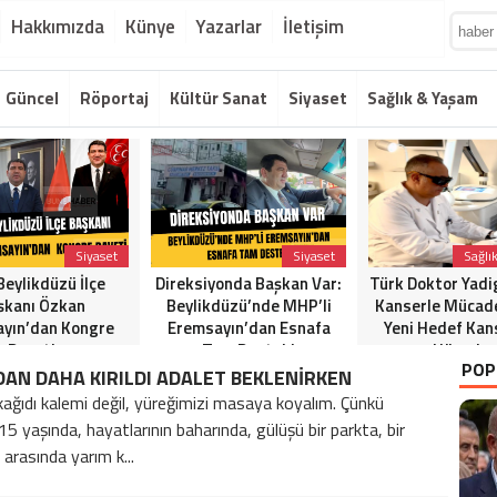
Hakkımızda
Künye
Yazarlar
İletişim
Güncel
Röportaj
Kültür Sanat
Siyaset
Sağlık & Yaşam
Siyaset
Siyaset
Sağlı
eylikdüzü İlçe
Direksiyonda Başkan Var:
Türk Doktor Yadi
şkanı Özkan
Beylikdüzü’nde MHP’li
Kanserle Mücad
yın’dan Kongre
Eremsayın’dan Esnafa
Yeni Hedef Kan
Daveti
Tam Destek!
Hücreler
POP
İDAN DAHA KIRILDI ADALET BEKLENİRKEN
ağıdı kalemi değil, yüreğimizi masaya koyalım. Çünkü
15 yaşında, hayatlarının baharında, gülüşü bir parkta, bir
arasında yarım k...