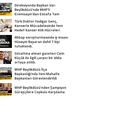
Direksiyonda Başkan Var:
Beylikdüzü’nde MHP’li
Eremsayın’dan Esnafa Tam
Destek!
Türk Doktor Yadigar Genç,
Kanserle Mücadelesinde Yeni
Hedef Kanser Kök Hücreleri
Ahbap soruşturmasında iş insanı
Hüseyin Başaran dahil 7 kişi
tutuklandı.
Gözaltına alınan gazeteci Cem
Küçük ile ilgili çarpıcı bir iddia
ortaya atıldı.
MHP Beylikdüzü İlçe
Başkanlığı’nda Yeni Mahalle
Başkanları Görevlendirildi
MHP Beylikdüzü’nden Şampiyon
Güreşçilere Coşkulu Karşılama