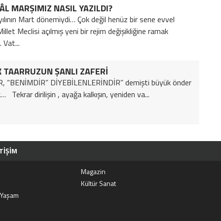
LÂL MARŞIMIZ NASIL YAZILDI?
lının Mart dönemiydi… Çok değil henüz bir sene evvel
llet Meclisi açılmış yeni bir rejim değişikliğine ramak
. Vat...
 TAARRUZUN ŞANLI ZAFERİ
R, “BENİMDİR” DİYEBİLENLERİNDİR” demişti büyük önder
 Tekrar dirilişin , ayağa kalkışın, yeniden va...
TIŞIM
i
Magazin
j
Kültür Sanat
 Yaşam