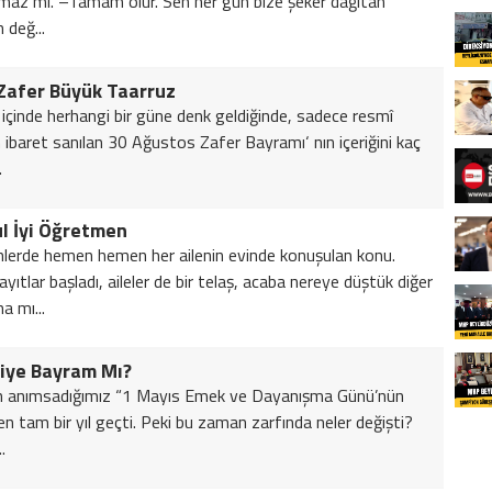
maz mı. –Tamam olur. Sen her gün bize şeker dağıtan
 değ...
Zafer Büyük Taarruz
çinde herhangi bir güne denk geldiğinde, sadece resmî
n ibaret sanılan 30 Ağustos Zafer Bayramı‘ nın içeriğini kaç
.
ul İyi Öğretmen
erde hemen hemen her ailenin evinde konuşulan konu.
yıtlar başladı, aileler de bir telaş, acaba nereye düştük diğer
a mı...
iye Bayram Mı?
 anımsadığımız “1 Mayıs Emek ve Dayanışma Günü’nün
en tam bir yıl geçti. Peki bu zaman zarfında neler değişti?
.