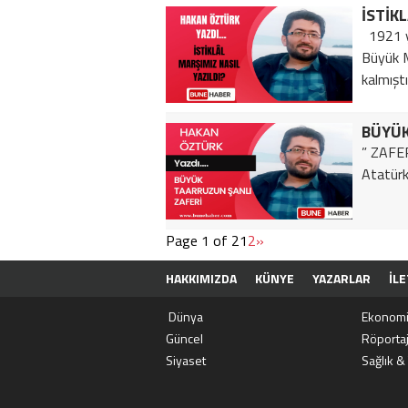
İSTİK
1921 yı
Büyük Mi
kalmıştı
BÜYÜK
” ZAFE
Atatürk…
Page 1 of 2
1
2
»
HAKKIMIZDA
KÜNYE
YAZARLAR
İLE
Dünya
Ekonom
Güncel
Röporta
Siyaset
Sağlık &